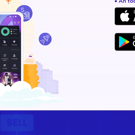
• An to