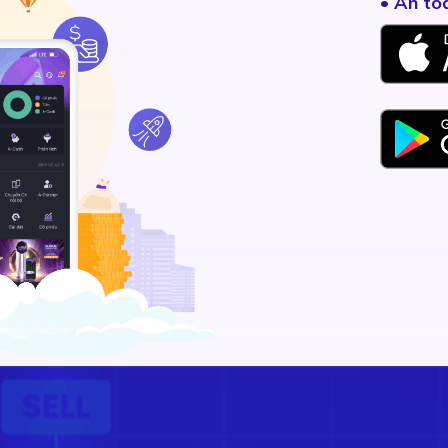
• An to