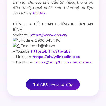
đem lại cho các nhà đầu tư những thông tin
đầu tư hiệu quả nhất. Xem thêm bộ tài liệu
đầu tư này
tại đây
.
CÔNG TY CỔ PHẦN CHỨNG KHOÁN AN
BÌNH
Website:
https://www.abs.vn/
Hotline: 1900 5454 96
Email: cskh@abs.vn
–
Youtube:
https://bit.ly/ytb-abs
– Linkedin:
https://bit.ly/linkedin-abs
– Facebook:
https://bit.ly/fb-abs-securities
Tải ABS Invest tại đây