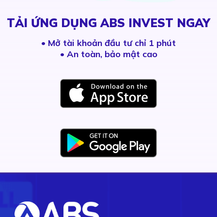
TẢI ỨNG DỤNG ABS INVEST NGAY
•
Mở tài khoản đầu tư chỉ 1 phút
• An toàn, bảo mật cao