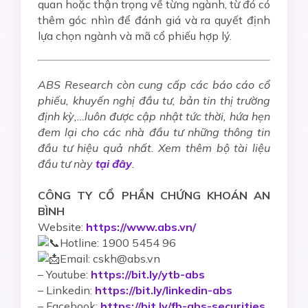
quan hoặc thận trọng về từng ngành, từ đó có
thêm góc nhìn để
đánh giá và ra quyết định
lựa chọn ngành và mã cổ phiếu hợp lý.
ABS Research còn cung cấp các báo cáo cổ
phiếu, khuyến nghị đầu tư, bản tin thị trường
định kỳ,…luôn được cập nhật tức thời, hứa hẹn
đem lại cho các nhà đầu tư những thông tin
đầu tư hiệu quả nhất. Xem thêm bộ tài liệu
đầu tư này
tại đây
.
CÔNG TY CỔ PHẦN CHỨNG KHOÁN AN
BÌNH
Website:
https://www.abs.vn/
Hotline: 1900 5454 96
Email: cskh@abs.vn
–
Youtube:
https://bit.ly/ytb-abs
– Linkedin:
https://bit.ly/linkedin-abs
– Facebook:
https://bit.ly/fb-abs-securities