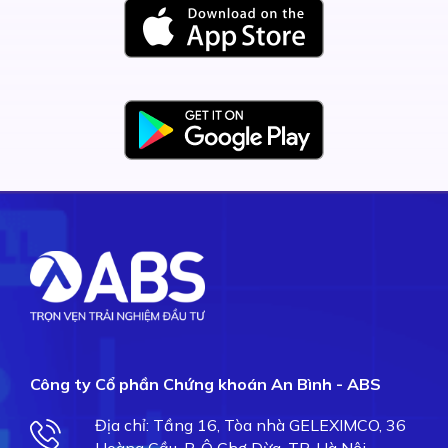
Công ty Cổ phần Chứng khoán An Bình - ABS
Địa chỉ: Tầng 16, Tòa nhà GELEXIMCO, 36
Hoàng Cầu, P. Ô Chợ Dừa, TP. Hà Nội