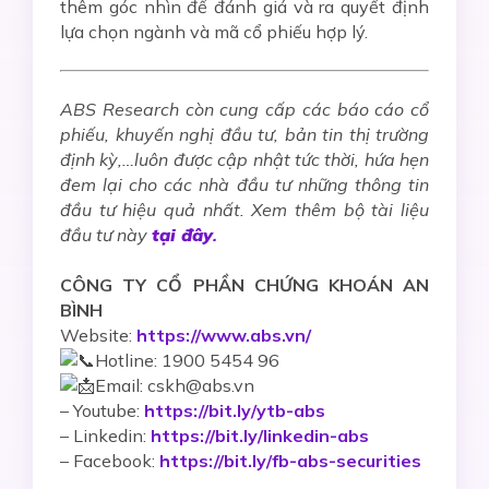
thêm góc nhìn để
đánh giá và ra quyết định
lựa chọn ngành và mã cổ phiếu hợp lý.
ABS Research còn cung cấp các báo cáo cổ
phiếu, khuyến nghị đầu tư, bản tin thị trường
định kỳ,…luôn được cập nhật tức thời, hứa hẹn
đem lại cho các nhà đầu tư những thông tin
đầu tư hiệu quả nhất. Xem thêm bộ tài liệu
đầu tư này
tại đây
.
CÔNG TY CỔ PHẦN CHỨNG KHOÁN AN
BÌNH
Website:
https://www.abs.vn/
Hotline: 1900 5454 96
Email: cskh@abs.vn
–
Youtube:
https://bit.ly/ytb-abs
– Linkedin:
https://bit.ly/linkedin-abs
– Facebook:
https://bit.ly/fb-abs-securities