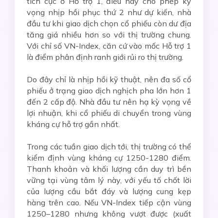
tích cực ở Hỗ trợ 1, điều này cho phép kỳ
vọng nhịp hồi phục thứ 2 như dự kiến, nhà
đầu tư khi giao dịch chọn cổ phiếu còn dư địa
tăng giá nhiều hơn so với thị trường chung.
Với chỉ số VN-Index, căn cứ vào mốc Hỗ trợ 1
là điểm phân định ranh giới rủi ro thị trường.
Do đây chỉ là nhịp hồi kỹ thuật, nên đa số cổ
phiếu ở trạng giao dịch nghịch pha lớn hơn 1
đến 2 cấp độ. Nhà đầu tư nên hạ kỳ vọng về
lợi nhuận, khi cổ phiếu di chuyển trong vùng
kháng cự hỗ trợ gần nhất.
Trong các tuần giao dịch tới, thị trường có thể
kiểm định vùng kháng cự 1250-1280 điểm.
Thanh khoản và khối lượng cần duy trì bền
vững tại vùng tâm lý này, với yếu tố chốt lời
của lượng cầu bắt đáy và lượng cung kẹp
hàng trên cao. Nếu VN-Index tiếp cận vùng
1250–1280 nhưng không vượt được (xuất