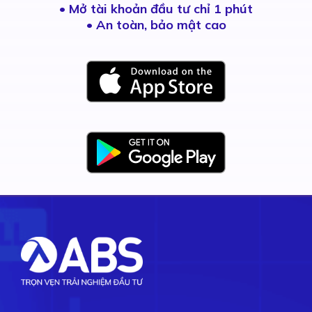
•
Mở tài khoản đầu tư chỉ 1 phút
• An toàn, bảo mật cao