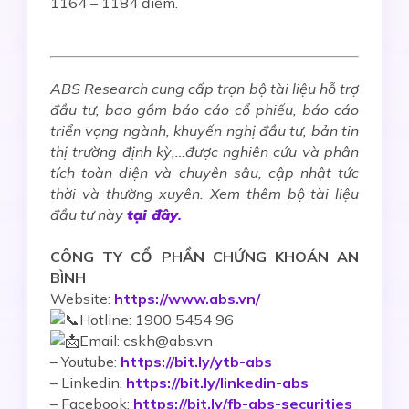
1164 – 1184 điểm.
ABS Research cung cấp trọn bộ tài liệu hỗ trợ
đầu tư, bao gồm báo cáo cổ phiếu, báo cáo
triển vọng ngành, khuyến nghị đầu tư, bản tin
thị trường định kỳ,…được nghiên cứu và phân
tích toàn diện và chuyên sâu, cập nhật tức
thời và thường xuyên. Xem thêm bộ tài liệu
đầu tư này
tại đây
.
CÔNG TY CỔ PHẦN CHỨNG KHOÁN AN
BÌNH
Website:
https://www.abs.vn/
Hotline: 1900 5454 96
Email: cskh@abs.vn
–
Youtube:
https://bit.ly/ytb-abs
– Linkedin:
https://bit.ly/linkedin-abs
– Facebook:
https://bit.ly/fb-abs-securities