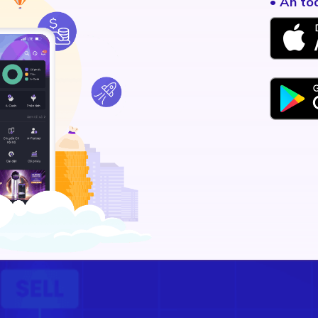
• An to