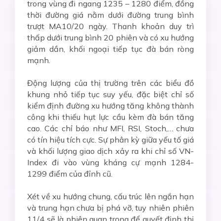
trong vùng đi ngang 1235 – 1280 điểm, đồng
thời đường giá nằm dưới đường trung bình
trượt MA10/20 ngày. Thanh khoản duy trì
thấp dưới trung bình 20 phiên và có xu hướng
giảm dần, khối ngoại tiếp tục đà bán ròng
mạnh.
Động lượng của thị trường trên các biểu đồ
khung nhỏ tiếp tục suy yếu, đặc biệt chỉ số
kiểm định đường xu hướng tăng không thành
công khi thiếu hụt lực cầu kèm đà bán tăng
cao. Các chỉ báo như MFI, RSI, Stoch,… chưa
có tín hiệu tích cực. Sự phân kỳ giữa yếu tố giá
và khối lượng giao dịch xảy ra khi chỉ số VN-
Index đi vào vùng kháng cự mạnh 1284-
1299 điểm của đỉnh cũ.
Xét về xu hướng chung, cấu trúc lên ngắn hạn
và trung hạn chưa bị phá vỡ, tuy nhiên phiên
11/4 sẽ là phiên quan trọng để quyết định thị