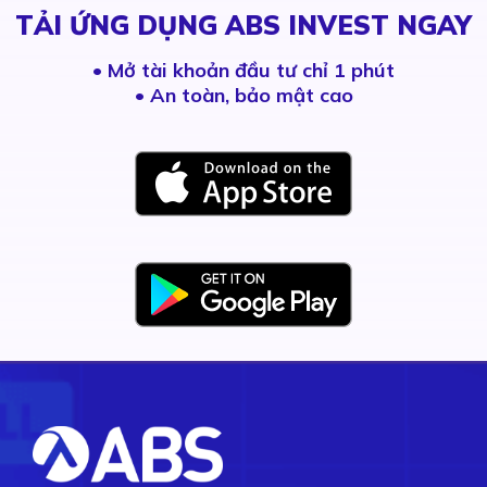
TẢI ỨNG DỤNG ABS INVEST NGAY
•
Mở tài khoản đầu tư chỉ 1 phút
• An toàn, bảo mật cao