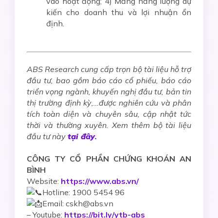
vào hoạt động; 4) Mảng năng lượng dự
kiến cho doanh thu và lợi nhuận ổn
định.
ABS Research cung cấp trọn bộ tài liệu hỗ trợ
đầu tư, bao gồm báo cáo cổ phiếu, báo cáo
triển vọng ngành, khuyến nghị đầu tư, bản tin
thị trường định kỳ,…được nghiên cứu và phân
tích toàn diện và chuyên sâu, cập nhật tức
thời và thường xuyên. Xem thêm bộ tài liệu
đầu tư này
tại đây
.
CÔNG TY CỔ PHẦN CHỨNG KHOÁN AN
BÌNH
Website:
https://www.abs.vn/
Hotline: 1900 5454 96
Email: cskh@abs.vn
–
Youtube:
https://bit.ly/ytb-abs