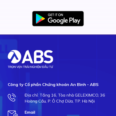
Công ty Cổ phần Chứng khoán An Bình - ABS
Địa chỉ: Tầng 16, Tòa nhà GELEXIMCO, 36
Hoàng Cầu, P. Ô Chợ Dừa, TP. Hà Nội
Email