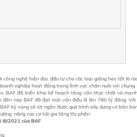
i công nghệ hiện đại, đầu tư cho các loại giống heo tốt là rà
 doanh nghiệp hoạt động trong lĩnh vực chăn nuôi nói chung.
o, BAF đã triển khai kế hoạch tăng vốn thực chất và mạnh
ho đến nay BAF đã đạt mức vốn điều lệ lên 780 tỷ đồng. V
 BAF kỳ vọng sẽ rút ngắn được quá trình xây dựng cơ bản ba
trường, nâng cao cơ hội gia tăng thị phần.
 III/2021 của BAF
ng.