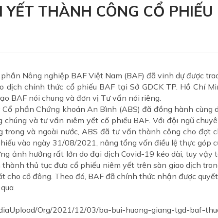
M YẾT THÀNH CÔNG CỔ PHIẾU 
phần Nông nghiệp BAF Việt Nam (BAF) đã vinh dự được trao
o dịch chính thức cổ phiếu BAF tại Sở GDCK TP. Hồ Chí Min
đạo BAF nói chung và đơn vị Tư vấn nói riêng.
ty Cổ phần Chứng khoán An Bình (ABS) đã đồng hành cùng d
g chúng và tư vấn niêm yết cổ phiếu BAF. Với đội ngũ chuy
ng trong và ngoài nước, ABS đã tư vấn thành công cho đợt 
hiếu vào ngày 31/08/2021, nâng tổng vốn điều lệ thực góp c
g ảnh hưởng rất lớn do đại dịch Covid-19 kéo dài, tuy vậy 
thành thủ tục đưa cổ phiếu niêm yết trên sàn giao dịch trong
hất cho cổ đông. Theo đó, BAF đã chính thức nhận được quyế
qua.