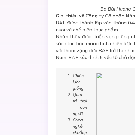
Bà Bùi Hương G
Giới thiệu về Công ty Cổ phần N
BAF được thành lập vào tháng 04/
nuôi và chế biến thực phẩm.
Nhận thấy được triển vọng cũng nh
sách táo bạo mang tính chiến lược t
với tham vọng đưa BAF trở thành m
Nam. BAF xác định 5 yếu tố chủ đạo
Chiến
lược
giống
Quản
trị trại
– con
người
Công
nghệ
chuồng