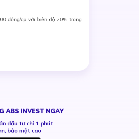
000 đồng/cp với biên độ 20% trong
G ABS INVEST NGAY
ản đầu tư chỉ 1 phút
àn, bảo mật cao