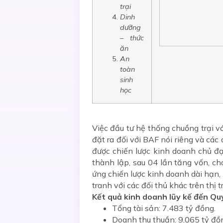
trại
Dinh
dưỡng
– thức
ăn
An
toàn
sinh
học
Việc đầu tư hệ thống chuồng trại vớ
đặt ra đối với BAF nói riêng và các
được chiến lược kinh doanh chủ đạ
thành lập, sau 04 lần tăng vốn, c
ứng chiến lược kinh doanh dài hạn,
tranh với các đối thủ khác trên thị 
Kết quả
kinh doanh lũy kế đến Quý
Tổng tài sản: 7.483 tỷ đồng.
Doanh thu thuần: 9.065 tỷ đồ