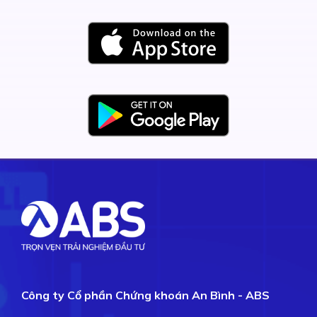
Công ty Cổ phần Chứng khoán An Bình - ABS