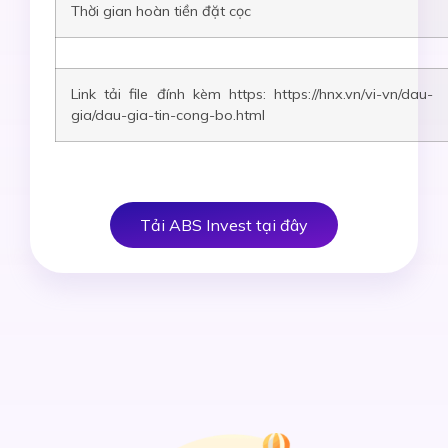
Thời gian hoàn tiền đặt cọc
Link tải file đính kèm https: https://hnx.vn/vi-vn/dau-
gia/dau-gia-tin-cong-bo.html
Tải ABS Invest tại đây