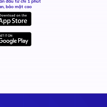
ản đầu tư chỉ 1 phút
àn, bảo mật cao