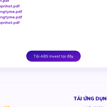
t.pdf
pnhat.pdf
ngtyme.pdf
ngtyme.pdf
pnhat.pdf
Tải ABS Invest tại đây
TẢI ỨNG DỤN