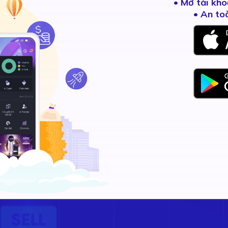
•
Mở tài kho
• An to