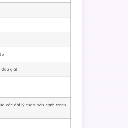
25
ý đấu giá)
của các đại lý chào bán cạnh tranh