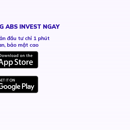
G ABS INVEST NGAY
ản đầu tư chỉ 1 phút
àn, bảo mật cao