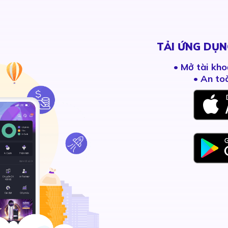
TẢI ỨNG DỤN
•
Mở tài kho
• An to