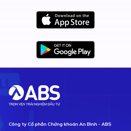
Công ty Cổ phần Chứng khoán An Bình - ABS