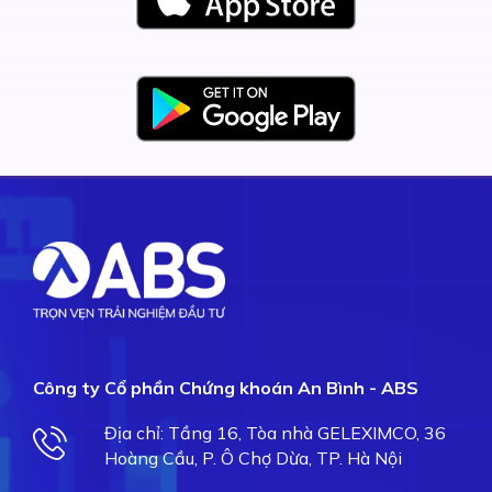
Công ty Cổ phần Chứng khoán An Bình - ABS
Địa chỉ: Tầng 16, Tòa nhà GELEXIMCO, 36
Hoàng Cầu, P. Ô Chợ Dừa, TP. Hà Nội