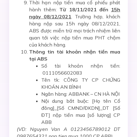
Thời hạn nộp tiền mua cổ phiếu phát
hành thêm:
Từ 18/11/2021 đến
15h
ngày 08/12/2021
. Trường hợp, khách
hàng nộp sau 15h ngày 08/12/2021,
ABS được miễn trừ mọi trách nhiệm liên
quan tới việc nộp tiền mua PHT chậm
của khách hàng.
Thông tin tài khoản nhận tiền mua
tại ABS
Số tài khoản nhận tiền:
0111056602083
Tên tk: CÔNG TY CP CHỨNG
KHOÁN AN BÌNH
Ngân hàng: ABBANK – CN HÀ NỘI
Nội dung bắt buộc: [Họ tên Cổ
đông]_[Số CMND/ĐKDN]_DT [Số
ĐT] nộp tiền mua [số lượng] CP
ABB
(VD: Nguyen Van A 0123456789012 DT
0987654321 nop tien mua 1000 CP ABB)